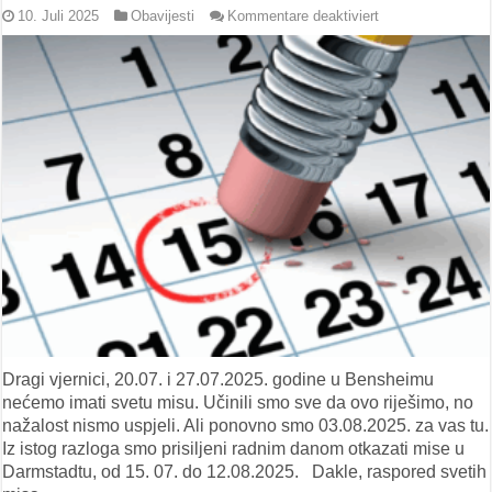
für
10. Juli 2025
Obavijesti
Kommentare deaktiviert
VAŽNO
PRIOPĆENJE:
Raspored
svetih
misa
do
kraja
kolovoza
Dragi vjernici, 20.07. i 27.07.2025. godine u Bensheimu
nećemo imati svetu misu. Učinili smo sve da ovo riješimo, no
nažalost nismo uspjeli. Ali ponovno smo 03.08.2025. za vas tu.
Iz istog razloga smo prisiljeni radnim danom otkazati mise u
Darmstadtu, od 15. 07. do 12.08.2025. Dakle, raspored svetih