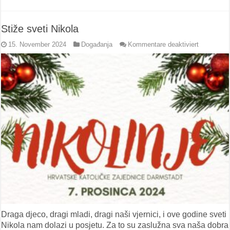
Stiže sveti Nikola
für
15. November 2024
Događanja
Kommentare deaktiviert
Stiže
sveti
Nikola
Draga djeco, dragi mladi, dragi naši vjernici, i ove godine sveti
Nikola nam dolazi u posjetu. Za to su zaslužna sva naša dobra