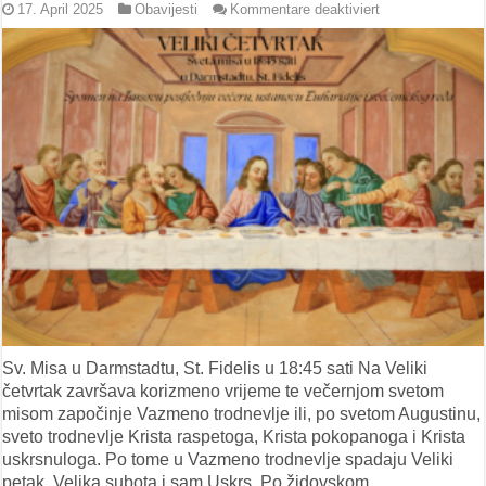
für
17. April 2025
Obavijesti
Kommentare deaktiviert
POČETAK
VAZMENOG
TRODNEVLJA
Sv. Misa u Darmstadtu, St. Fidelis u 18:45 sati Na Veliki
četvrtak završava korizmeno vrijeme te večernjom svetom
misom započinje Vazmeno trodnevlje ili, po svetom Augustinu,
sveto trodnevlje Krista raspetoga, Krista pokopanoga i Krista
uskrsnuloga. Po tome u Vazmeno trodnevlje spadaju Veliki
petak, Velika subota i sam Uskrs. Po židovskom …