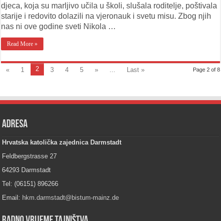
djeca, koja su marljivo učila u školi, slušala roditelje, poštivala
starije i redovito dolazili na vjeronauk i svetu misu. Zbog njih
nas ni ove godine sveti Nikola …
Read More »
2
«
1
3
4
5
»
...
Last »
Page 2 of 8
Adresa
Hrvatska katolička zajednica Darmstadt
Feldbergstrasse 27
64293 Darmstadt
Tel: (06151) 896266
Email:
hkm.darmstadt@bistum-mainz.de
Radno vrijeme tajništva