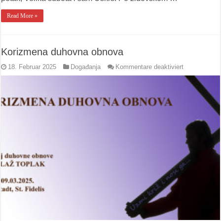
Read More »
Korizmena duhovna obnova
für
18. Februar 2025
Događanja
Kommentare deaktiviert
Korizmena
duhovna
obnova