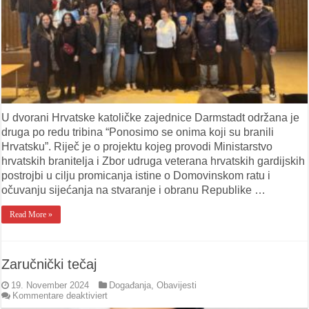
U dvorani Hrvatske katoličke zajednice Darmstadt održana je
druga po redu tribina “Ponosimo se onima koji su branili
Hrvatsku”. Riječ je o projektu kojeg provodi Ministarstvo
hrvatskih branitelja i Zbor udruga veterana hrvatskih gardijskih
postrojbi u cilju promicanja istine o Domovinskom ratu i
očuvanju sijećanja na stvaranje i obranu Republike …
Read More »
Zaručnički tečaj
19. November 2024
Događanja
,
Obavijesti
für
Kommentare deaktiviert
Zaručnički