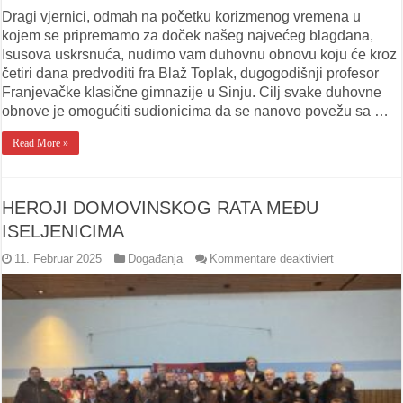
Dragi vjernici, odmah na početku korizmenog vremena u
kojem se pripremamo za doček našeg najvećeg blagdana,
Isusova uskrsnuća, nudimo vam duhovnu obnovu koju će kroz
četiri dana predvoditi fra Blaž Toplak, dugogodišnji profesor
Franjevačke klasične gimnazije u Sinju. Cilj svake duhovne
obnove je omogućiti sudionicima da se nanovo povežu sa …
Read More »
HEROJI DOMOVINSKOG RATA MEĐU
ISELJENICIMA
für
11. Februar 2025
Događanja
Kommentare deaktiviert
HEROJI
DOMOVINS
RATA
MEĐU
ISELJENICI