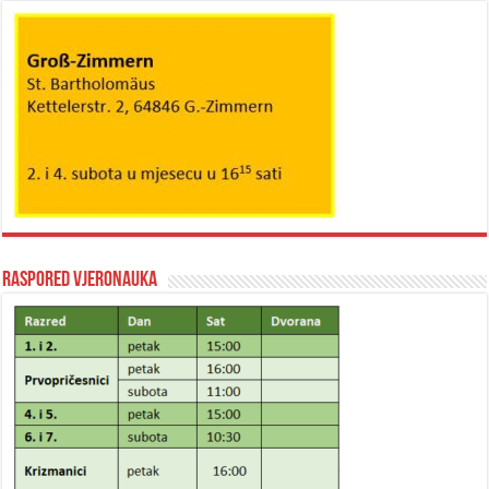
Raspored vjeronauka