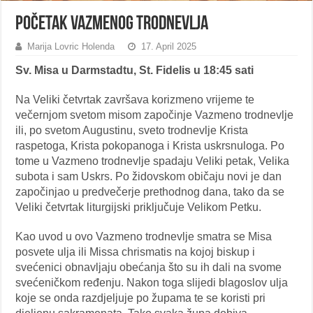
POČETAK VAZMENOG TRODNEVLJA
Marija Lovric Holenda
17. April 2025
Sv. Misa u Darmstadtu, St. Fidelis u 18:45 sati
Na Veliki četvrtak završava korizmeno vrijeme te
večernjom svetom misom započinje Vazmeno trodnevlje
ili, po svetom Augustinu, sveto trodnevlje Krista
raspetoga, Krista pokopanoga i Krista uskrsnuloga. Po
tome u Vazmeno trodnevlje spadaju Veliki petak, Velika
subota i sam Uskrs. Po židovskom običaju novi je dan
započinjao u predvečerje prethodnog dana, tako da se
Veliki četvrtak liturgijski priključuje Velikom Petku.
Kao uvod u ovo Vazmeno trodnevlje smatra se Misa
posvete ulja ili Missa chrismatis na kojoj biskup i
svećenici obnavljaju obećanja što su ih dali na svome
svećeničkom ređenju. Nakon toga slijedi blagoslov ulja
koje se onda razdjeljuje po župama te se koristi pri