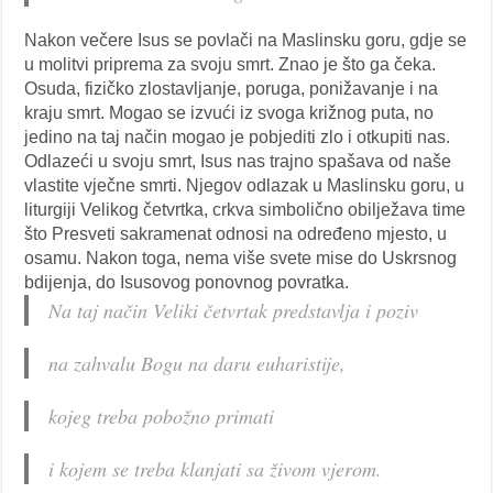
Nakon večere Isus se povlači na Maslinsku goru, gdje se
u molitvi priprema za svoju smrt. Znao je što ga čeka.
Osuda, fizičko zlostavljanje, poruga, ponižavanje i na
kraju smrt. Mogao se izvući iz svoga križnog puta, no
jedino na taj način mogao je pobjediti zlo i otkupiti nas.
Odlazeći u svoju smrt, Isus nas trajno spašava od naše
vlastite vječne smrti. Njegov odlazak u Maslinsku goru, u
liturgiji Velikog četvrtka, crkva simbolično obilježava time
što Presveti sakramenat odnosi na određeno mjesto, u
osamu. Nakon toga, nema više svete mise do Uskrsnog
bdijenja, do Isusovog ponovnog povratka.
Na taj način Veliki četvrtak predstavlja i poziv
na zahvalu Bogu na daru euharistije,
kojeg treba pobožno primati
i kojem se treba klanjati sa živom vjerom.