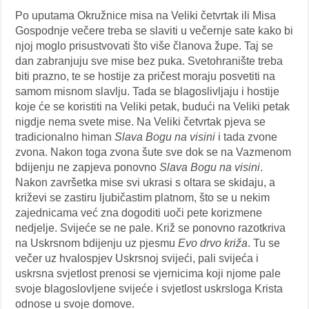
Po uputama Okružnice misa na Veliki četvrtak ili Misa
Gospodnje večere treba se slaviti u večernje sate kako bi
njoj moglo prisustvovati što više članova župe. Taj se
dan zabranjuju sve mise bez puka. Svetohranište treba
biti prazno, te se hostije za pričest moraju posvetiti na
samom misnom slavlju. Tada se blagoslivljaju i hostije
koje će se koristiti na Veliki petak, budući na Veliki petak
nigdje nema svete mise. Na Veliki četvrtak pjeva se
tradicionalno himan
Slava Bogu na visini
i tada zvone
zvona. Nakon toga zvona šute sve dok se na Vazmenom
bdijenju ne zapjeva ponovno
Slava Bogu na visini
.
Nakon završetka mise svi ukrasi s oltara se skidaju, a
križevi se zastiru ljubičastim platnom, što se u nekim
zajednicama već zna dogoditi uoči pete korizmene
nedjelje. Svijeće se ne pale. Križ se ponovno razotkriva
na Uskrsnom bdijenju uz pjesmu
Evo drvo križa
. Tu se
večer uz hvalospjev Uskrsnoj svijeći, pali svijeća i
uskrsna svjetlost prenosi se vjernicima koji njome pale
svoje blagoslovljene svijeće i svjetlost uskrsloga Krista
odnose u svoje domove.