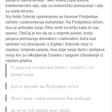
djeljenu sakramenata. Tako svaka župa dobiva
katekumensko ulje, ulje za bolesničko pomazanje i ulje
za svetu krizmu.
Na Veliki četvrak spominjemo se Isusove Posljednje
večere i ustanovljenja euharistije. Na Posljednoj večeri,
Isus je prihvatio svoju žrtvu smrti na križu kako bi nas
spasio. Običaj je bio da se u vrijeme pashe, krvlju
janjaca premazuju dovratnici i nadvratnici kuća kao
spomen na izbavljenje iz Egibta i židovski izlaz iz
ropstva. Umjesto janjeta, Isus daje svoje tijelo i prolijeva
svoju krv za otkupljenje čovjeka i njegovo izbavljenje iz
ropstva grijeha.
O njegovoj neizmjernoj ljubavi, svjedoči i čin
pranja nogu
koji se dogodio na Posljednjoj večeri.
Perući noge svojim učenicima Isus pokazuje
da on ne želi vladati nego služiti.