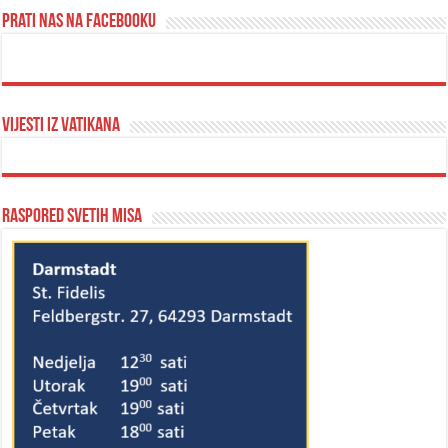
Prati nas na Facebooku
Vijesti iz Vatikana
Raspored svetih misa