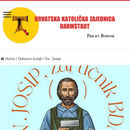
Home
/
Duhovni kutak
/
Sv. Josip