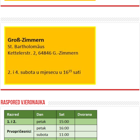
Raspored vjeronauka