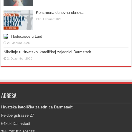
Korizmena duhovna obnova
6. Februar 2026
Hodočašće u Lurd
29. Januar 2026
Nikolinje u Hrvatskoj katoličkoj zajednici Darmstadt
2. Dezember 2025
Adresa
Hrvatska katolička zajednica Darmstadt
Feldbergstrasse 27
64293 Darmstadt
Tel: (06151) 896266