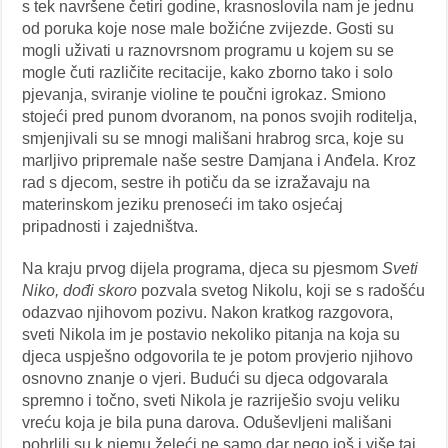
s tek navršene četiri godine, krasnoslovila nam je jednu
od poruka koje nose male božićne zvijezde. Gosti su
mogli uživati u raznovrsnom programu u kojem su se
mogle čuti različite recitacije, kako zborno tako i solo
pjevanja, sviranje violine te poučni igrokaz. Smiono
stojeći pred punom dvoranom, na ponos svojih roditelja,
smjenjivali su se mnogi mališani hrabrog srca, koje su
marljivo pripremale naše sestre Damjana i Anđela. Kroz
rad s djecom, sestre ih potiču da se izražavaju na
materinskom jeziku prenoseći im tako osjećaj
pripadnosti i zajedništva.
Na kraju prvog dijela programa, djeca su pjesmom
Sveti
Niko, dođi skoro
pozvala svetog Nikolu, koji se s radošću
odazvao njihovom pozivu. Nakon kratkog razgovora,
sveti Nikola im je postavio nekoliko pitanja na koja su
djeca uspješno odgovorila te je potom provjerio njihovo
osnovno znanje o vjeri. Budući su djeca odgovarala
spremno i točno, sveti Nikola je razriješio svoju veliku
vreću koja je bila puna darova. Oduševljeni mališani
pohrlili su k njemu želeći ne samo dar nego još i više taj