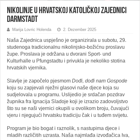
Nikolinje u Hrvatskoj katoličkoj zajednici
Darmstadt
Marija Lovric Holenda
2. Dezember 2025
Naša Zajednica uspješno je organizirala u subotu, 29.
studenoga tradicionalnu nikolinjsko-božićnu proslavu
župe. Proslava je održana u dvorani Sport- und
Kulturhalle u Pfungstadtu i privukla je nekoliko stotina
hrvatskih vjernika.
Slavlje je započelo pjesmom
Dođi, dođi nam Gospode
koju su zapjevali nježni glasovi naše djece koja su
sudjelovala u programu. Uslijedio je srdačan pozdrav
župnika fra Ignacija Sladoje koji je izrazio zadovoljstvo
što su se naši vjernici okupili u ovolikom broju, čuvajući
vjeru i njegujući hrvatsku tradiciju čak i u tuđem svijetu.
Program je bio bogat i raznolik, s nastupima djece i
mladih različitih uzrasta. Naša najmlađa izvođačica Iva,