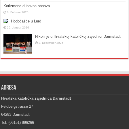
Korizmena duhovna obnova
6. Februar 2026
Hodočašće u Lurd
29. Januar 2026
Nikolinje u Hrvatskoj katoličkoj zajednici Darmstadt
2. Dezember 2025
Adresa
Hrvatska katolička zajednica Darmstadt
Feldbergstrasse 27
64293 Darmstadt
Tel: (06151) 896266