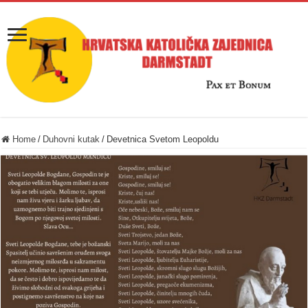
Home
/
Duhovni kutak
/
Devetnica Svetom Leopoldu