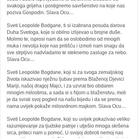
svakoga grijeha i postignemo savršenstvo na koje nas
poziva Gospodin. Slava Ocu…
Sveti Leopolde Bodgane, ti si izabrana posuda darova
Duha Svetoga, koje si obilno izlijevao u brojne duše.
Molimo te, isprosi nam da se oslobodimo od mnogih
muka i nevolja koje nas pritišću i izmoli nam snagu da
sve strpljivo nadvladamo te steknemo zasluge za nebo.
Slava Ocu…
Sveti Leopolde Bogdane, koji si za svoga zemaljskog
života iskazivao nježnu ljubav prema Blaženoj Djevici
Mariji, našoj dragoj Majci, i za uzvrat bio obdaren
mnogim milostima, a sada si s Njom u blaženstvu, moli
je da svrati svoj pogled na našu bijedu i da se prema
nama uvijek pokaže milosrdnom majkom. Slava Ocu…
Sveti Leopolde Bogdane, koji su uvijek pokazivao veliko
razumijevanje za ljudske patnje i utješio mnoga skršena
srca, priteci nam u pomoć. U svojoj dobroti nemoj nas