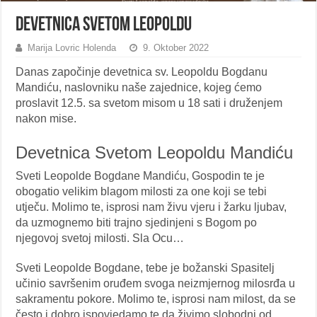
Devetnica Svetom Leopoldu
Marija Lovric Holenda
9. Oktober 2022
Danas započinje devetnica sv. Leopoldu Bogdanu
Mandiću, naslovniku naše zajednice, kojeg ćemo
proslavit 12.5. sa svetom misom u 18 sati i druženjem
nakon mise.
Devetnica Svetom Leopoldu Mandiću
Sveti Leopolde Bogdane Mandiću, Gospodin te je
obogatio velikim blagom milosti za one koji se tebi
utječu. Molimo te, isprosi nam živu vjeru i žarku ljubav,
da uzmognemo biti trajno sjedinjeni s Bogom po
njegovoj svetoj milosti. Sla Ocu…
Sveti Leopolde Bogdane, tebe je božanski Spasitelj
učinio savršenim oruđem svoga neizmjernog milosrđa u
sakramentu pokore. Molimo te, isprosi nam milost, da se
često i dobro ispovjedamo te da živimo slobodni od