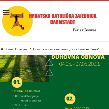
Home
/
Obavijesti
/
Duhovna obnova na temu „Ići za Isusom danas“