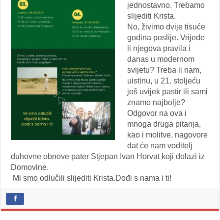
jednostavno. Trebamo
slijediti Krista.
No, živimo dvije tisuće
godina poslije. Vrijede
li njegova pravila i
danas u modernom
svijetu? Treba li nam,
uistinu, u 21. stoljeću
još uvijek pastir ili sami
znamo najbolje?
Odgovor na ova i
mnoga druga pitanja,
kao i molitve, nagovore
dat će nam voditelj
duhovne obnove pater Stjepan Ivan Horvat koji dolazi iz
Domovine.
Mi smo odlučili slijediti Krista.Dođi s nama i ti!