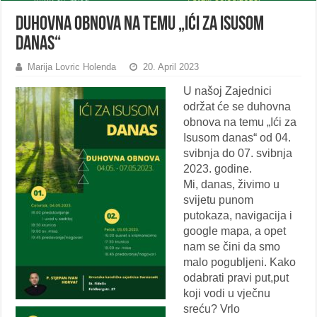
Duhovna obnova na temu „Ići za Isusom
danas“
Marija Lovric Holenda
20. April 2023
U našoj Zajednici
održat će se duhovna
obnova na temu „Ići za
Isusom danas“ od 04.
svibnja do 07. svibnja
2023. godine.
Mi, danas, živimo u
svijetu punom
putokaza, navigacija i
google mapa, a opet
nam se čini da smo
malo pogubljeni. Kako
odabrati pravi put,put
koji vodi u vječnu
sreću? Vrlo