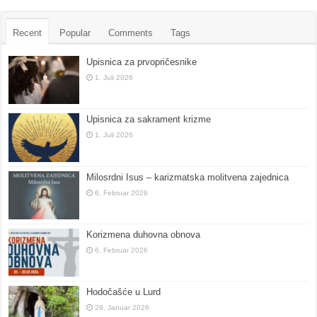
Recent
Popular
Comments
Tags
Upisnica za prvopričesnike
1. Juli 2026
Upisnica za sakrament krizme
1. Juli 2026
Milosrdni Isus – karizmatska molitvena zajednica
6. Februar 2026
Korizmena duhovna obnova
6. Februar 2026
Hodočašće u Lurd
29. Januar 2026