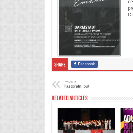
će
pr
Do
Facebook
Share
Previous
Pastoralni put
Related Articles