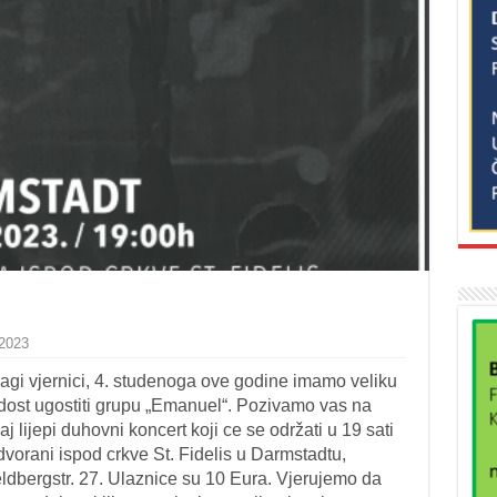
 2023
agi vjernici, 4. studenoga ove godine imamo veliku
dost ugostiti grupu „Emanuel“. Pozivamo vas na
aj lijepi duhovni koncert koji ce se održati u 19 sati
dvorani ispod crkve St. Fidelis u Darmstadtu,
ldbergstr. 27. Ulaznice su 10 Eura. Vjerujemo da