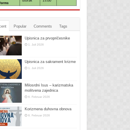
cent
Popular
Comments
Tags
Upisnica za prvopričesnike
1. Juli 2026
Upisnica za sakrament krizme
1. Juli 2026
Milosrdni Isus – karizmatska
molitvena zajednica
6. Februar 2026
Korizmena duhovna obnova
6. Februar 2026