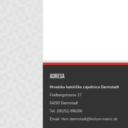
Adresa
Hrvatska katolička zajednica Darmstadt
Feldbergstrasse 27
64293 Darmstadt
Tel: (06151) 896266
Email:
hkm.darmstadt@bistum-mainz.de