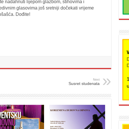
te nadahnuti lijepom glazbom, stihovima i
edivnim glasovima još sretniji dočekati vrijeme
šašća. Dođite!
Next
Susret studenata