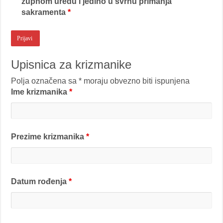
župnom uredu i jedino u svrhu primanja
sakramenta
*
Upisnica za krizmanike
Polja označena sa * moraju obvezno biti ispunjena
Ime krizmanika
*
Prezime krizmanika
*
Datum rođenja
*