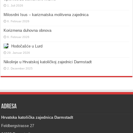
1. Juli 2026
Milosrdni Isus – karizmatska molitvena zajednica
6. Februar 2026
Korizmena duhovna obnova
6. Februar 2026
Hodočašće u Lurd
29. Januar 2026
Nikolinje u Hrvatskoj katoličkoj zajednici Darmstadt
2. Dezember 2025
Adresa
Hrvatska katolička zajednica Darmstadt
Feldbergstrasse 27