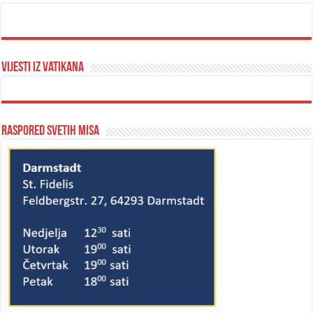
Vijesti iz Vatikana
Raspored svetih misa