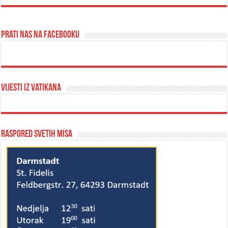
Prati nas na Facebooku
Vijesti iz Vatikana
Raspored svetih misa