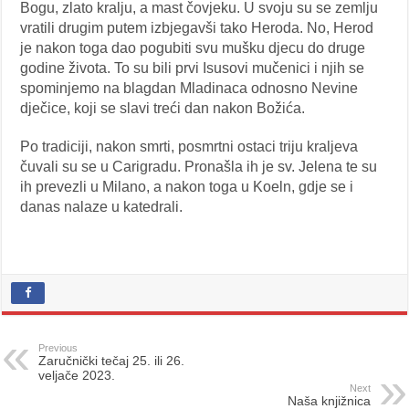
Bogu, zlato kralju, a mast čovjeku. U svoju su se zemlju
vratili drugim putem izbjegavši tako Heroda. No, Herod
je nakon toga dao pogubiti svu mušku djecu do druge
godine života. To su bili prvi Isusovi mučenici i njih se
spominjemo na blagdan Mladinaca odnosno Nevine
dječice, koji se slavi treći dan nakon Božića.
Po tradiciji, nakon smrti, posmrtni ostaci triju kraljeva
čuvali su se u Carigradu. Pronašla ih je sv. Jelena te su
ih prevezli u Milano, a nakon toga u Koeln, gdje se i
danas nalaze u katedrali.
Previous
Zaručnički tečaj 25. ili 26.
veljače 2023.
Next
Naša knjižnica