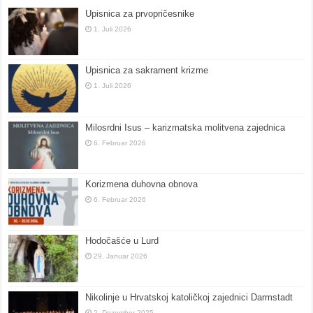
Upisnica za prvopričesnike
1. Juli 2026
Upisnica za sakrament krizme
1. Juli 2026
Milosrdni Isus – karizmatska molitvena zajednica
6. Februar 2026
Korizmena duhovna obnova
6. Februar 2026
Hodočašće u Lurd
29. Januar 2026
Nikolinje u Hrvatskoj katoličkoj zajednici Darmstadt
2. Dezember 2025