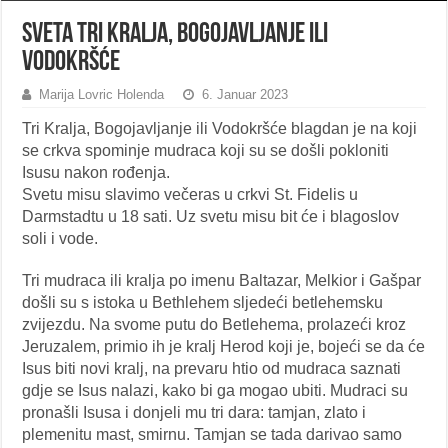
Sveta Tri Kralja, Bogojavljanje ili
Vodokršće
Marija Lovric Holenda
6. Januar 2023
Tri Kralja, Bogojavljanje ili Vodokršće blagdan je na koji
se crkva spominje mudraca koji su se došli pokloniti
Isusu nakon rođenja.
Svetu misu slavimo večeras u crkvi St. Fidelis u
Darmstadtu u 18 sati. Uz svetu misu bit će i blagoslov
soli i vode.
Tri mudraca ili kralja po imenu Baltazar, Melkior i Gašpar
došli su s istoka u Bethlehem sljedeći betlehemsku
zvijezdu. Na svome putu do Betlehema, prolazeći kroz
Jeruzalem, primio ih je kralj Herod koji je, bojeći se da će
Isus biti novi kralj, na prevaru htio od mudraca saznati
gdje se Isus nalazi, kako bi ga mogao ubiti. Mudraci su
pronašli Isusa i donjeli mu tri dara: tamjan, zlato i
plemenitu mast, smirnu. Tamjan se tada darivao samo