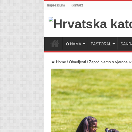
Impressum
Kontakt
O NAMA
PASTORAL
SAKR
Home
/
Obavijesti
/
Započinjemo s vjeronau