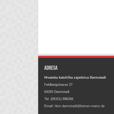
Adresa
Hrvatska katolička zajednica Darmstadt
Feldbergstrasse 27
64293 Darmstadt
Tel: (06151) 896266
Email:
hkm.darmstadt@bistum-mainz.de