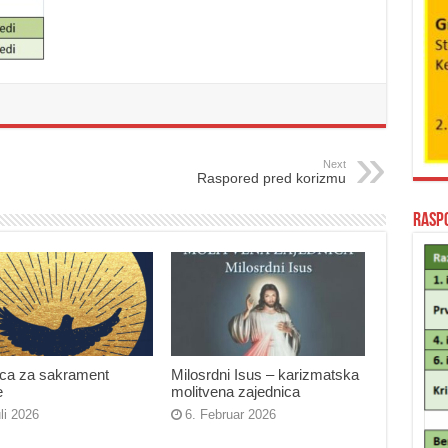
Next
Raspored pred korizmu
Rasp
ica za sakrament
Milosrdni Isus – karizmatska
e
molitvena zajednica
uli 2026
6. Februar 2026