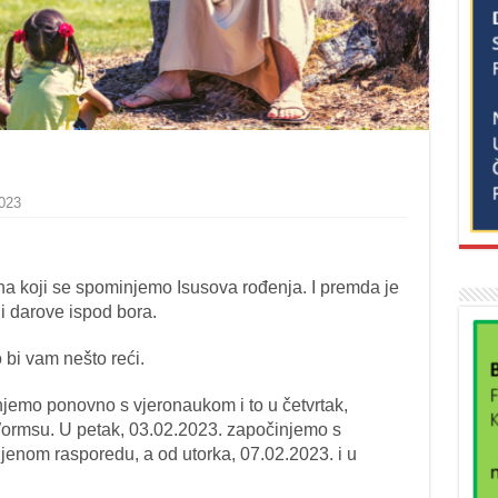
023
na koji se spominjemo Isusova rođenja. I premda je
i darove ispod bora.
o bi vam nešto reći.
emo ponovno s vjeronaukom i to u četvrtak,
Wormsu. U petak, 03.02.2023. započinjemo s
jenom rasporedu, a od utorka, 07.02.2023. i u