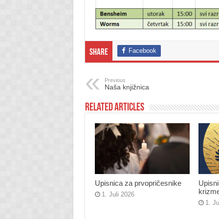
Facebook
Share
Previous
Naša knjižnica
Related Articles
Upisnica za prvopričesnike
Upisn
krizm
1. Juli 2026
1. J