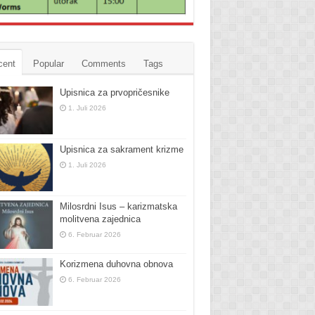
cent
Popular
Comments
Tags
Upisnica za prvopričesnike
1. Juli 2026
Upisnica za sakrament krizme
1. Juli 2026
Milosrdni Isus – karizmatska
molitvena zajednica
6. Februar 2026
Korizmena duhovna obnova
6. Februar 2026