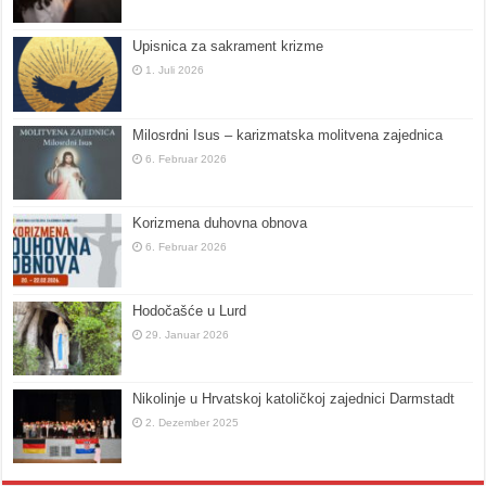
Upisnica za sakrament krizme
1. Juli 2026
Milosrdni Isus – karizmatska molitvena zajednica
6. Februar 2026
Korizmena duhovna obnova
6. Februar 2026
Hodočašće u Lurd
29. Januar 2026
Nikolinje u Hrvatskoj katoličkoj zajednici Darmstadt
2. Dezember 2025