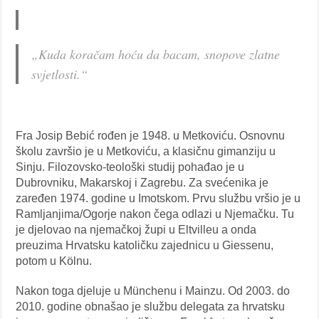
„Kuda koračam hoću da bacam, snopove zlatne
svjetlosti.“
Fra Josip Bebić rođen je 1948. u Metkoviću. Osnovnu
školu završio je u Metkoviću, a klasičnu gimanziju u
Sinju. Filozovsko-teološki studij pohađao je u
Dubrovniku, Makarskoj i Zagrebu. Za svećenika je
zaređen 1974. godine u Imotskom. Prvu službu vršio je u
Ramljanjima/Ogorje nakon čega odlazi u Njemačku. Tu
je djelovao na njemačkoj župi u Eltvilleu a onda
preuzima Hrvatsku katoličku zajednicu u Giessenu,
potom u Kölnu.
Nakon toga djeluje u Münchenu i Mainzu. Od 2003. do
2010. godine obnašao je službu delegata za hrvatsku