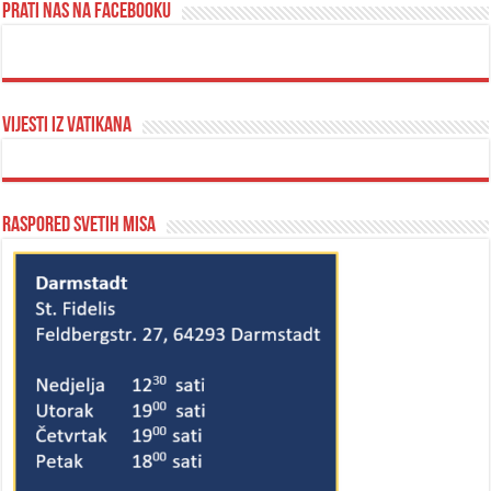
Prati nas na Facebooku
Vijesti iz Vatikana
Raspored svetih misa