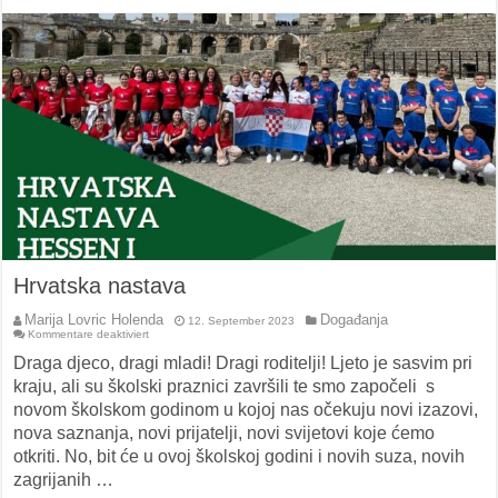
Hrvatska nastava
Marija Lovric Holenda
Događanja
12. September 2023
für
Kommentare deaktiviert
Hrvatska
nastava
Draga djeco, dragi mladi! Dragi roditelji! Ljeto je sasvim pri
kraju, ali su školski praznici završili te smo započeli s
novom školskom godinom u kojoj nas očekuju novi izazovi,
nova saznanja, novi prijatelji, novi svijetovi koje ćemo
otkriti. No, bit će u ovoj školskoj godini i novih suza, novih
zagrijanih …