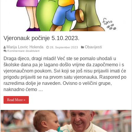
Vjeronauk počinje 5.10.2023.
Marija Lovric Holenda
Obavijesti
28. September 2023
für
Kommentare deaktiviert
Vjeronauk
počinje
Draga djeco, dragi mladi! Već ste se pomalo uhodali u
5.10.2023.
školske dana pa je lagano došlo vrijme da započmemo i s
vjeronaučnom poukom. Svi koji se još nisu prijavili imati će
prigodu prijaviti se na prvom satu vjeronauka. Raspored po
razredima dolje je naveden. Ovisno o veličini grupe,
naknadno ćemo …
Read More »