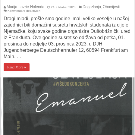
Marija Lovric Holenda
Događanja
Obavijesti
24. Oktober 2023
,
für
Kommentare deaktiviert
Susret
studenata
Dragi mladi, prošle smo godine imali veliko veselje u našoj
zajednici biti domaćini susretu hrvatskih studenata iz cijele
Njemačke, koju svake godine organizira Dušobrižnički ured
iz Frankfurta. Ove godine susret se održava od petka, 01.
prosinca do nedjelje 03. prosinca 2023. u DJH
Jugendherberge Deutschherrnufer 12, 60594 Frankfurt am
Main. …
Read More »