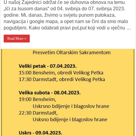
obnova
U našoj Zajednici održat će se duhovna obnova na temu
na
temu
„Ići za Isusom danas“ od 04. svibnja do 07. svibnja 2023.
„Ići
godine. Mi, danas, živimo u svijetu punom putokaza,
za
Isusom
navigacija i google mapa, a opet nam se čini da smo malo
danas“
pogubljeni. Kako odabrati pravi put,put koji vodi u vječnu …
Read More »