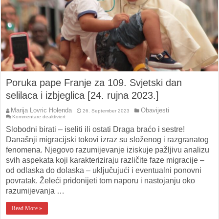
Poruka pape Franje za 109. Svjetski dan
selilaca i izbjeglica [24. rujna 2023.]
Marija Lovric Holenda
Obavijesti
26. September 2023
für
Kommentare deaktiviert
Poruka
pape
Slobodni birati – iseliti ili ostati Draga braćo i sestre!
Franje
za
Današnji migracijski tokovi izraz su složenog i razgranatog
109.
fenomena. Njegovo razumijevanje iziskuje pažljivu analizu
Svjetski
dan
svih aspekata koji karakteriziraju različite faze migracije –
selilaca
i
od odlaska do dolaska – uključujući i eventualni ponovni
izbjeglica
[24.
povratak. Želeći pridonijeti tom naporu i nastojanju oko
rujna
2023.]
razumijevanja …
Read More »