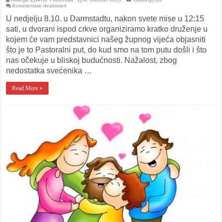
für
Kommentare deaktiviert
Pastoralni
put
U nedjelju 8.10. u Darmstadtu, nakon svete mise u 12:15
sati, u dvorani ispod crkve organiziramo kratko druženje u
kojem će vam predstavnici našeg župnog vijeća objasniti
što je to Pastoralni put, do kud smo na tom putu došli i što
nas očekuje u bliskoj budućnosti. Nažalost, zbog
nedostatka svećenika …
Read More »