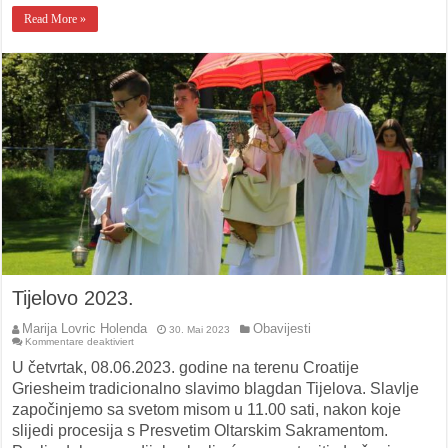
Read More »
Tijelovo 2023.
Marija Lovric Holenda
Obavijesti
30. Mai 2023
für
Kommentare deaktiviert
Tijelovo
2023.
U četvrtak, 08.06.2023. godine na terenu Croatije
Griesheim tradicionalno slavimo blagdan Tijelova. Slavlje
započinjemo sa svetom misom u 11.00 sati, nakon koje
slijedi procesija s Presvetim Oltarskim Sakramentom.