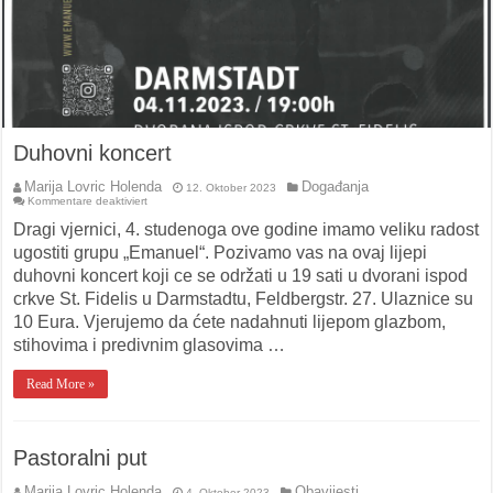
Duhovni koncert
Marija Lovric Holenda
Događanja
12. Oktober 2023
für
Kommentare deaktiviert
Duhovni
koncert
Dragi vjernici, 4. studenoga ove godine imamo veliku radost
ugostiti grupu „Emanuel“. Pozivamo vas na ovaj lijepi
duhovni koncert koji ce se održati u 19 sati u dvorani ispod
crkve St. Fidelis u Darmstadtu, Feldbergstr. 27. Ulaznice su
10 Eura. Vjerujemo da ćete nadahnuti lijepom glazbom,
stihovima i predivnim glasovima …
Read More »
Pastoralni put
Marija Lovric Holenda
Obavijesti
4. Oktober 2023