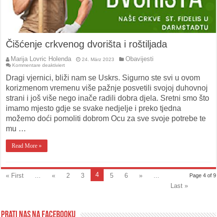
Čišćenje crkvenog dvorišta i roštiljada
Marija Lovric Holenda
Obavijesti
24. März 2023
für
Kommentare deaktiviert
Čišćenje
crkvenog
Dragi vjernici, bliži nam se Uskrs. Sigurno ste svi u ovom
dvorišta
i
korizmenom vremenu više pažnje posvetili svojoj duhovnoj
roštiljada
strani i još više nego inače radili dobra djela. Sretni smo što
imamo mjesto gdje se svake nedjelje i preko tjedna
možemo doći pomoliti dobrom Ocu za sve svoje potrebe te
mu …
Read More »
4
« First
...
«
2
3
5
6
»
...
Page 4 of 9
Last »
Prati nas na Facebooku