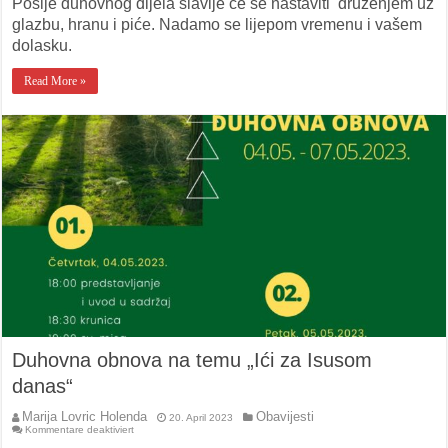
Poslje duhovnog dijela slavlje će se nastaviti druženjem uz
glazbu, hranu i piće. Nadamo se lijepom vremenu i vašem
dolasku.
Read More »
Duhovna obnova na temu „Ići za Isusom
danas“
Marija Lovric Holenda
Obavijesti
20. April 2023
für
Kommentare deaktiviert
Duhovna